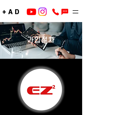
+AD
가입절차